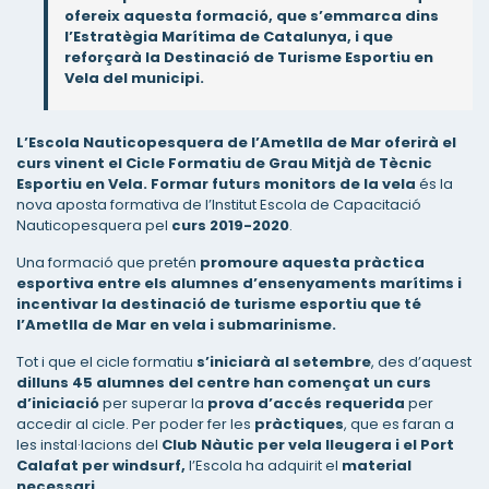
ofereix aquesta formació, que s’emmarca dins
l’Estratègia Marítima de Catalunya, i que
reforçarà la Destinació de Turisme Esportiu en
Vela del municipi.
L’Escola Nauticopesquera de l’Ametlla de Mar oferirà el
curs vinent el Cicle Formatiu de Grau Mitjà de Tècnic
Esportiu en Vela.
Formar futurs monitors de la vela
és la
nova aposta formativa de l’Institut Escola de Capacitació
Nauticopesquera pel
curs 2019-2020
.
Una formació que pretén
promoure aquesta pràctica
esportiva entre els alumnes d’ensenyaments marítims i
incentivar la destinació de turisme esportiu que té
l’Ametlla de Mar en vela i submarinisme.
Tot i que el cicle formatiu
s’iniciarà al setembre
, des d’aquest
dilluns 45 alumnes del centre han començat un curs
d’iniciació
per superar la
prova d’accés requerida
per
accedir al cicle. Per poder fer les
pràctiques
, que es faran a
les instal·lacions del
Club Nàutic per vela lleugera i el Port
Calafat per windsurf,
l’Escola ha adquirit el
material
necessari.